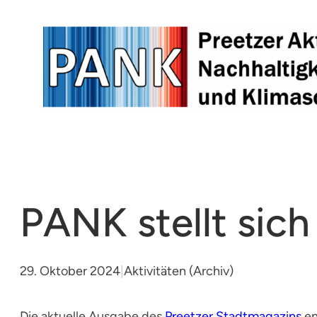
Zum
Inhalt
springen
PANK stellt sic
29. Oktober 2024
|
Aktivitäten (Archiv)
Die aktuelle Ausgabe des
Preetzer Stadtmagazins
en