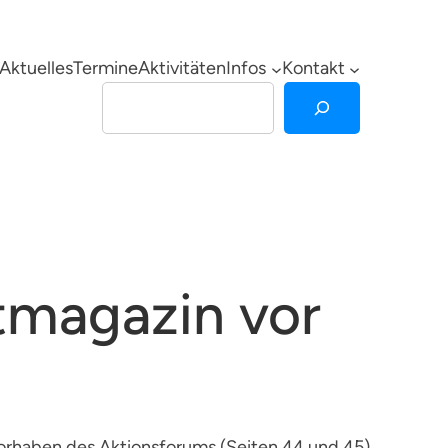
Aktuelles
Termine
Aktivitäten
Infos
Kontakt
Suchen
dtmagazin vor
Vorhaben des Aktionsforums (Seiten 44 und 45).