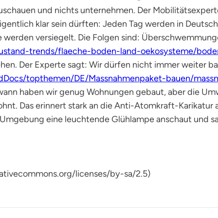
zuschauen und nichts unternehmen. Der Mobilitätsexperte
 eigentlich klar sein dürften: Jeden Tag werden in Deutsch
ie werden versiegelt. Die Folgen sind: Überschwemmung
stand-trends/flaeche-boden-land-oekosysteme/bode
hen. Der Experte sagt: Wir dürfen nicht immer weiter ba
dDocs/topthemen/DE/Massnahmenpaket-bauen/massna
ann haben wir genug Wohnungen gebaut, aber die Umwel
hnt. Das erinnert stark an die Anti-Atomkraft-Karikatur
n Umgebung eine leuchtende Glühlampe anschaut und sag
reativecommons.org/licenses/by-sa/2.5)