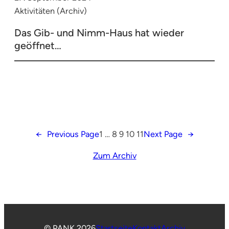
Aktivitäten (Archiv)
Das Gib- und Nimm-Haus hat wieder
geöffnet…
←
Previous Page
1
…
8
9
10
11
Next Page
→
Zum Archiv
© PANK 2026
Startseite
Kontakt
Archiv